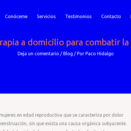
Conóceme
Servicios
Testimonios
Contacto
erapia a domicilio para combatir 
Deja un comentario
/
Blog
/ Por
Paco Hidalgo
mujeres en edad reproductiva que se caracteriza por dolor
menstruación, sin que exista una causa orgánica subyacente.