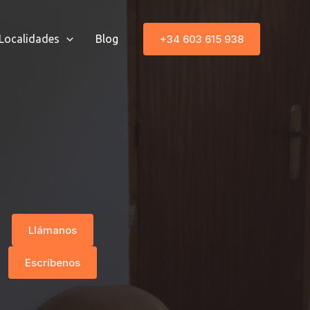
+34 603 615 938
Localidades
Blog
Llámanos
Escríbenos