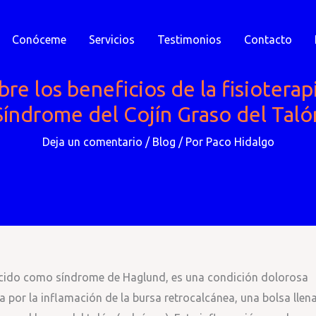
Conóceme
Servicios
Testimonios
Contacto
bre los beneficios de la fisioterapi
Síndrome del Cojín Graso del Taló
Deja un comentario
/
Blog
/ Por
Paco Hidalgo
nocido como síndrome de Haglund, es una condición dolorosa
za por la inflamación de la bursa retrocalcánea, una bolsa llen