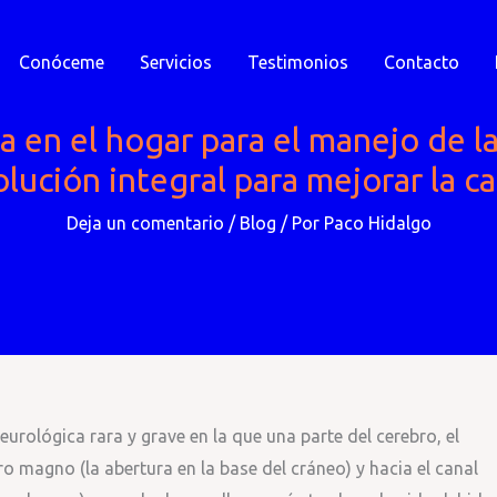
Conóceme
Servicios
Testimonios
Contacto
da en el hogar para el manejo de 
olución integral para mejorar la c
Deja un comentario
/
Blog
/ Por
Paco Hidalgo
urológica rara y grave en la que una parte del cerebro, el
ro magno (la abertura en la base del cráneo) y hacia el canal