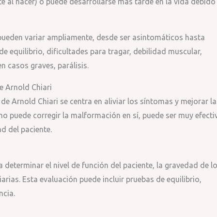
te al nacer) o puede desarrollarse más tarde en la vida debido
pueden variar ampliamente, desde ser asintomáticos hasta
 equilibrio, dificultades para tragar, debilidad muscular,
n casos graves, parálisis.
e Arnold Chiari
de Arnold Chiari se centra en aliviar los síntomas y mejorar la
 no puede corregir la malformación en sí, puede ser muy efecti
d del paciente.
ra determinar el nivel de función del paciente, la gravedad de l
arias. Esta evaluación puede incluir pruebas de equilibrio,
ncia.