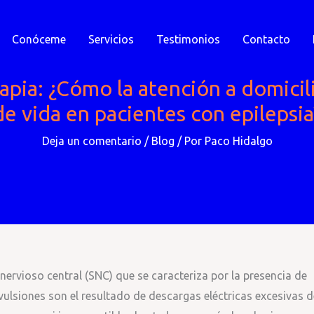
Conóceme
Servicios
Testimonios
Contacto
rapia: ¿Cómo la atención a domici
de vida en pacientes con epilepsia
Deja un comentario
/
Blog
/ Por
Paco Hidalgo
nervioso central (SNC) que se caracteriza por la presencia de
ulsiones son el resultado de descargas eléctricas excesivas d