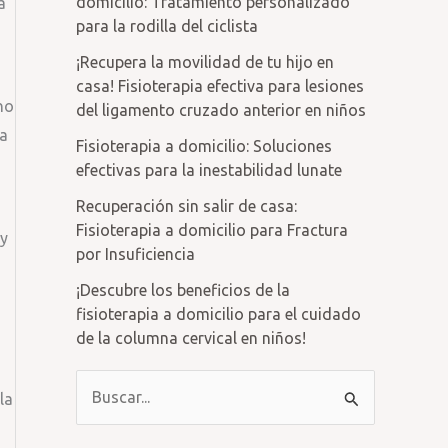
domicilio: Tratamiento personalizado
a
para la rodilla del ciclista
¡Recupera la movilidad de tu hijo en
casa! Fisioterapia efectiva para lesiones
no
del ligamento cruzado anterior en niños
da
Fisioterapia a domicilio: Soluciones
efectivas para la inestabilidad lunate
Recuperación sin salir de casa:
Fisioterapia a domicilio para Fractura
 y
por Insuficiencia
¡Descubre los beneficios de la
fisioterapia a domicilio para el cuidado
de la columna cervical en niños!
B
la
u