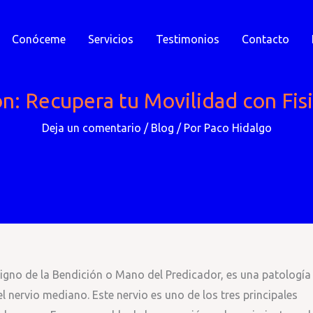
Conóceme
Servicios
Testimonios
Contacto
n: Recupera tu Movilidad con Fisi
Deja un comentario
/
Blog
/ Por
Paco Hidalgo
gno de la Bendición o Mano del Predicador, es una patología
 nervio mediano. Este nervio es uno de los tres principales