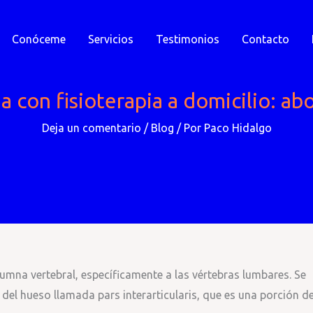
Conóceme
Servicios
Testimonios
Contacto
a con fisioterapia a domicilio: ab
Deja un comentario
/
Blog
/ Por
Paco Hidalgo
lumna vertebral, específicamente a las vértebras lumbares. Se
 del hueso llamada pars interarticularis, que es una porción de