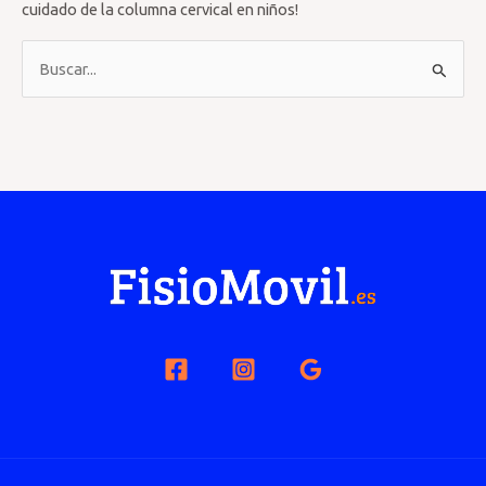
cuidado de la columna cervical en niños!
B
u
s
c
a
r
p
o
r
: