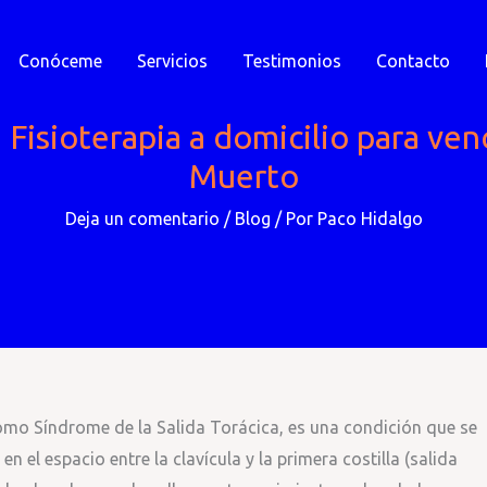
Conóceme
Servicios
Testimonios
Contacto
Fisioterapia a domicilio para ven
Muerto
Deja un comentario
/
Blog
/ Por
Paco Hidalgo
mo Síndrome de la Salida Torácica, es una condición que se
 el espacio entre la clavícula y la primera costilla (salida