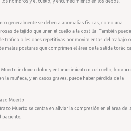
 los hombros y el cuello, y entumecimiento en los dedos.
pero generalmente se deben a anomalías físicas, como una
ibrosas de tejido que unen el cuello a la costilla. También puede
 tráfico o lesiones repetitivas por movimientos del trabajo o
de malas posturas que comprimen el área de la salida torácica
uerto incluyen dolor y entumecimiento en el cuello, hombro
en la muñeca, y en casos graves, puede haber pérdida de la
Brazo Muerto
Brazo Muerto se centra en aliviar la compresión en el área de l
l paciente.