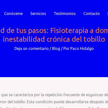
Conóceme
Servicios
Testimonios
Contacto
d de tus pasos: Fisioterapia a dom
inestabilidad crónica del tobillo
Deja un comentario
/
Blog
/ Por
Paco Hidalgo
n que se caracteriza por la repetición frecuente de esguinces d
erior del tobillo. Esta condición puede desarrollarse después d