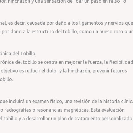
lor, hinchazón y una sensación de “dar un paso en falso” o
onal, es decir, causada por daño a los ligamentos y nervios que
a por daño a la estructura del tobillo, como un hueso roto o u
ónica del Tobillo
rónica del tobillo se centra en mejorar la fuerza, la flexibilidad
El objetivo es reducir el dolor y la hinchazón, prevenir futuros
obillo.
ue incluirá un examen físico, una revisión de la historia clínic
o radiografías o resonancias magnéticas. Esta evaluación
l tobillo y a desarrollar un plan de tratamiento personalizado