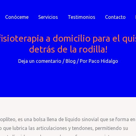
Conóceme
Servicios
Testimonios
Contacto
sioterapia a domicilio para el qui
detrás de la rodilla!
Deja un comentario
/
Blog
/ Por
Paco Hidalgo
plíteo, es una bolsa llena de líquido sinovial que se forma en
mo que lubrica las articulaciones y tendones, permitiendo su