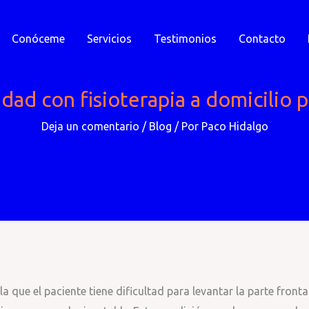
Conóceme
Servicios
Testimonios
Contacto
dad con fisioterapia a domicilio pa
Deja un comentario
/
Blog
/ Por
Paco Hidalgo
a que el paciente tiene dificultad para levantar la parte fronta