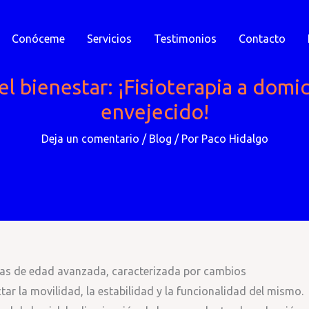
Conóceme
Servicios
Testimonios
Contacto
l bienestar: ¡Fisioterapia a domicil
envejecido!
Deja un comentario
/
Blog
/ Por
Paco Hidalgo
nas de edad avanzada, caracterizada por cambios
tar la movilidad, la estabilidad y la funcionalidad del mismo.