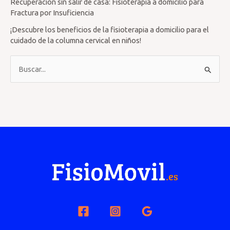
Recuperación sin salir de casa: Fisioterapia a domicilio para
Fractura por Insuficiencia
¡Descubre los beneficios de la fisioterapia a domicilio para el
cuidado de la columna cervical en niños!
B
u
s
c
a
r
p
o
r
: