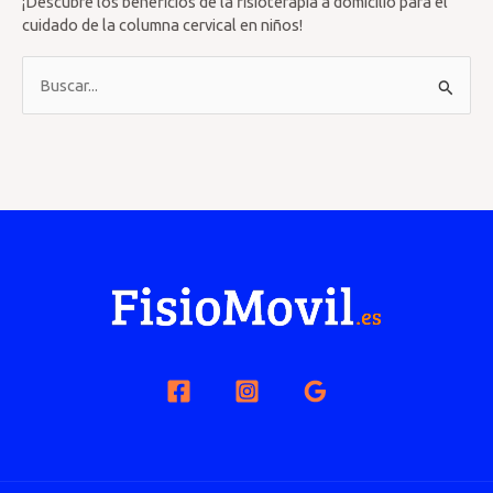
¡Descubre los beneficios de la fisioterapia a domicilio para el
cuidado de la columna cervical en niños!
B
u
s
c
a
r
p
o
r
: