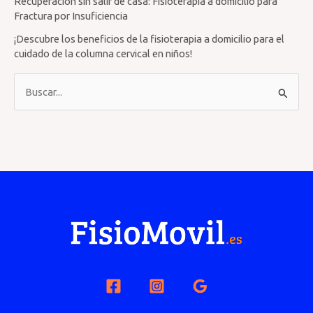
Recuperación sin salir de casa: Fisioterapia a domicilio para
Fractura por Insuficiencia
¡Descubre los beneficios de la fisioterapia a domicilio para el
cuidado de la columna cervical en niños!
B
u
s
c
a
r
p
o
r
: