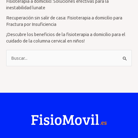
Fisioterapia a domicilio: Soluciones efectivas para la
inestabilidad lunate
Recuperación sin salir de casa: Fisioterapia a domicilio para
Fractura por Insuficiencia
¡Descubre los beneficios de la fisioterapia a domicilio para el
cuidado de la columna cervical en niños!
B
u
s
c
a
r
p
o
r
: