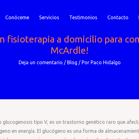
Conóceme
Servicios
Testimonios
Contacto
n fisioterapia a domicilio para c
McArdle!
Deja un comentario
/
Blog
/ Por
Paco Hidalgo
lucogenosis tipo V, es un trastorno genético raro que afect
geno en energía. El glucógeno es una forma de almacenamien