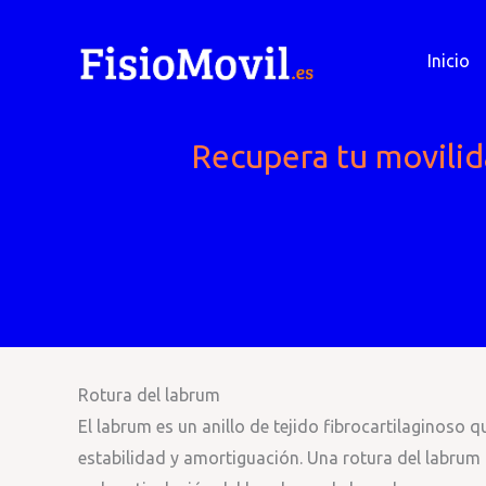
Ir
al
Inicio
contenido
Recupera tu movilida
Rotura del labrum
El labrum es un anillo de tejido fibrocartilaginoso 
estabilidad y amortiguación. Una rotura del labrum