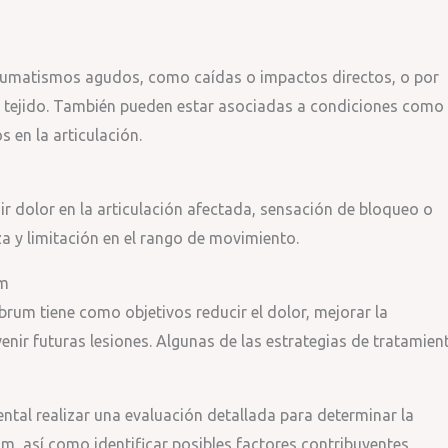
raumatismos agudos, como caídas o impactos directos, o por
l tejido. También pueden estar asociadas a condiciones como 
s en la articulación.
r dolor en la articulación afectada, sensación de bloqueo o
za y limitación en el rango de movimiento.
um
abrum tiene como objetivos reducir el dolor, mejorar la
venir futuras lesiones. Algunas de las estrategias de tratamien
tal realizar una evaluación detallada para determinar la
um, así como identificar posibles factores contribuyentes.