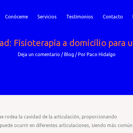
Conóceme
Servicios
Testimonios
Contacto
d: Fisioterapia a domicilio para 
Deja un comentario
/
Blog
/ Por
Paco Hidalgo
que rodea la cavidad de la articulación, proporcionando
 puede ocurrir en diferentes articulaciones, siendo más común