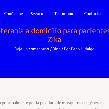
Conóceme
Servicios
Testimonios
Contacto
terapia a domicilio para pacientes
Zika
Deja un comentario
/
Blog
/ Por
Paco Hidalgo
da principalmente por la picadura de mosquitos del género