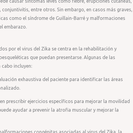
puede causar síntomas leves como fiebre, erupciones cutáneas,
 conjuntivitis, entre otros. Sin embargo, en casos más graves,
cas como el síndrome de Guillain-Barré y malformaciones
el embarazo.
os por el virus del Zika se centra en la rehabilitación y
oesqueléticas que puedan presentarse. Algunas de las
a cabo incluyen:
aluación exhaustiva del paciente para identificar las áreas
onalizado.
en prescribir ejercicios específicos para mejorar la movilidad
puede ayudar a prevenir la atrofia muscular y mejorar la
alformaciones congénitas asociadas al virus del Zika, la