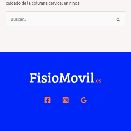
cuidado de la columna cervical en niños!
B
u
s
c
a
r
p
o
r
: