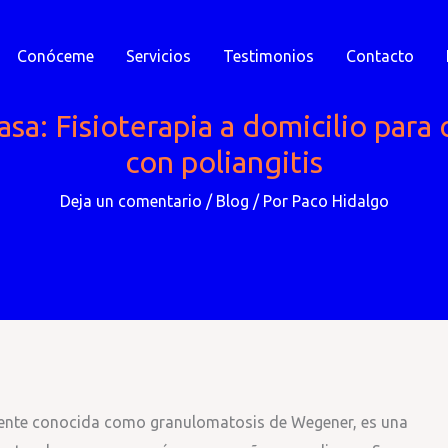
Conóceme
Servicios
Testimonios
Contacto
asa: Fisioterapia a domicilio par
con poliangitis
Deja un comentario
/
Blog
/ Por
Paco Hidalgo
rmente conocida como granulomatosis de Wegener, es una