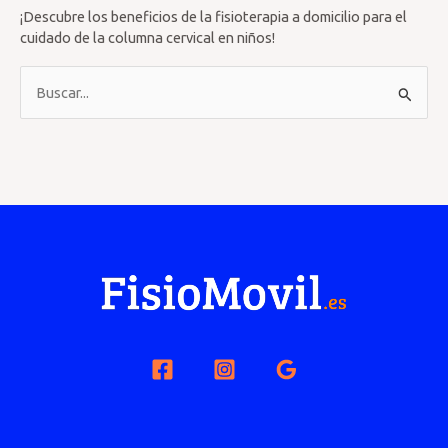
¡Descubre los beneficios de la fisioterapia a domicilio para el
cuidado de la columna cervical en niños!
B
u
s
c
a
r
p
o
r
: