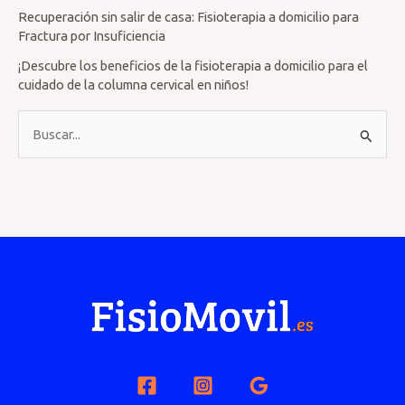
Recuperación sin salir de casa: Fisioterapia a domicilio para
Fractura por Insuficiencia
¡Descubre los beneficios de la fisioterapia a domicilio para el
cuidado de la columna cervical en niños!
B
u
s
c
a
r
p
o
r
: