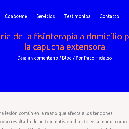
Conóceme
Servicios
Testimonios
Contacto
cia de la fisioterapia a domicilio 
la capucha extensora
Deja un comentario
/
Blog
/ Por
Paco Hidalgo
na lesión común en la mano que afecta a los tendones
r como resultado de un traumatismo directo en la mano, como