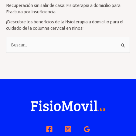
Recuperación sin salir de casa: Fisioterapia a domicilio para
Fractura por Insuficiencia
¡Descubre los beneficios de la fisioterapia a domicilio para el
cuidado de la columna cervical en niños!
B
u
s
c
a
r
p
o
r
: