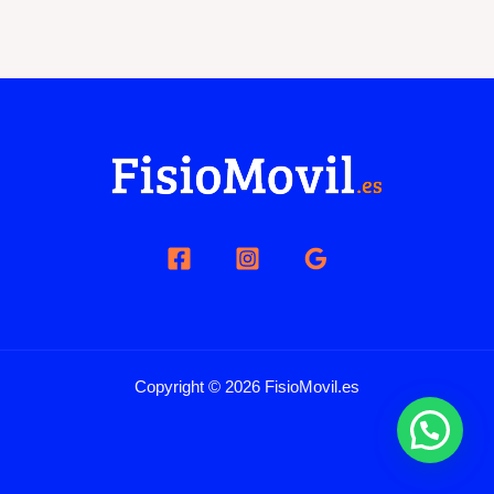
s
c
a
r
p
o
r
:
Copyright © 2026 FisioMovil.es