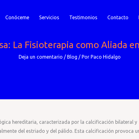
Conóceme
Servicios
Testimonios
Contacto
sa: La Fisioterapia como Aliada e
Deja un comentario
/
Blog
/ Por
Paco Hidalgo
ca hereditaria, caracterizada por la calcificación bilateral y
almente del estriado y del pálido. Esta calcificación provoca u