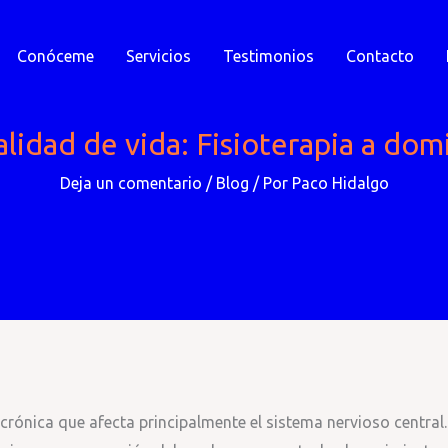
Conóceme
Servicios
Testimonios
Contacto
lidad de vida: Fisioterapia a domi
Deja un comentario
/
Blog
/ Por
Paco Hidalgo
rónica que afecta principalmente el sistema nervioso central.