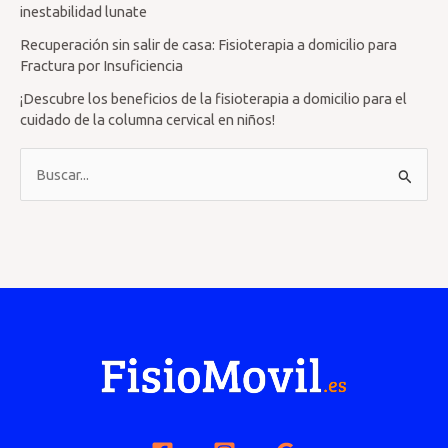
inestabilidad lunate
Recuperación sin salir de casa: Fisioterapia a domicilio para
Fractura por Insuficiencia
¡Descubre los beneficios de la fisioterapia a domicilio para el
cuidado de la columna cervical en niños!
B
u
s
c
a
r
p
o
r
: