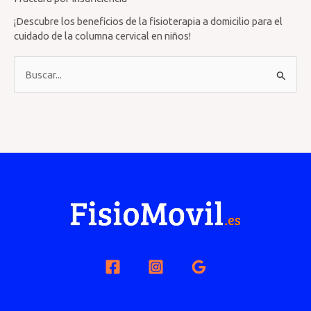
¡Descubre los beneficios de la fisioterapia a domicilio para el
cuidado de la columna cervical en niños!
B
u
s
c
a
r
p
o
r
: