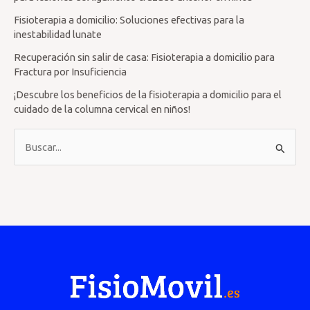
Fisioterapia a domicilio: Soluciones efectivas para la
inestabilidad lunate
Recuperación sin salir de casa: Fisioterapia a domicilio para
Fractura por Insuficiencia
¡Descubre los beneficios de la fisioterapia a domicilio para el
cuidado de la columna cervical en niños!
B
u
s
c
a
r
p
o
r