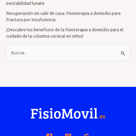
inestabilidad lunate
Recuperación sin salir de casa: Fisioterapia a domicilio para
Fractura por Insuficiencia
¡Descubre los beneficios de la fisioterapia a domicilio para el
cuidado de la columna cervical en niños!
B
u
s
c
a
r
p
o
r
: