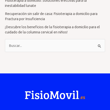
Fisioterapia a domicilio: Soluciones efectivas para la
inestabilidad lunate
Recuperación sin salir de casa: Fisioterapia a domicilio para
Fractura por Insuficiencia
¡Descubre los beneficios de la fisioterapia a domicilio para el
cuidado de la columna cervical en niños!
B
u
s
c
a
r
p
o
r
: