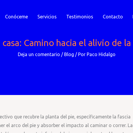
Conóceme
Servicios
Testimonios
Contacto
 casa: Camino hacia el alivio de la 
Deja un comentario
/
Blog
/ Por
Paco Hidalgo
ectivo que recubre la planta del pie, específicamente la fascia
er el arco del pie y absorber el impacto al caminar o correr. La