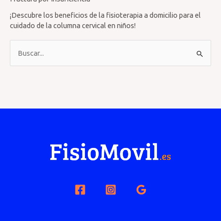
¡Descubre los beneficios de la fisioterapia a domicilio para el
cuidado de la columna cervical en niños!
B
u
s
c
a
r
p
o
r
: