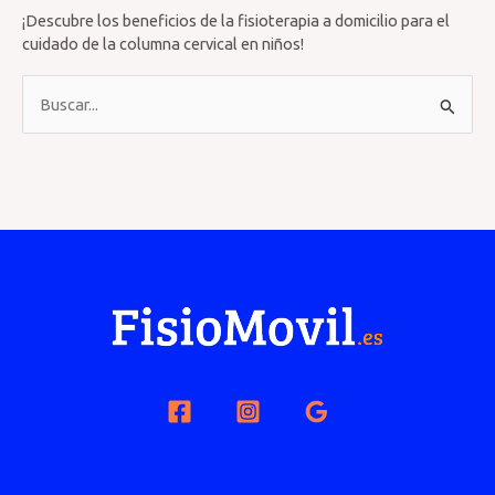
¡Descubre los beneficios de la fisioterapia a domicilio para el
cuidado de la columna cervical en niños!
B
u
s
c
a
r
p
o
r
: