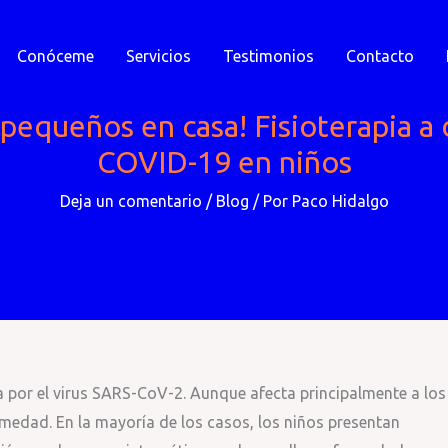
Conóceme
Servicios
Testimonios
Contacto
 pequeños en casa! Fisioterapia a 
COVID-19 en niños
Deja un comentario
/
Blog
/ Por
Paco Hidalgo
por el virus SARS-CoV-2. Aunque afecta principalmente a los
rmedad. En la mayoría de los casos, los niños presentan