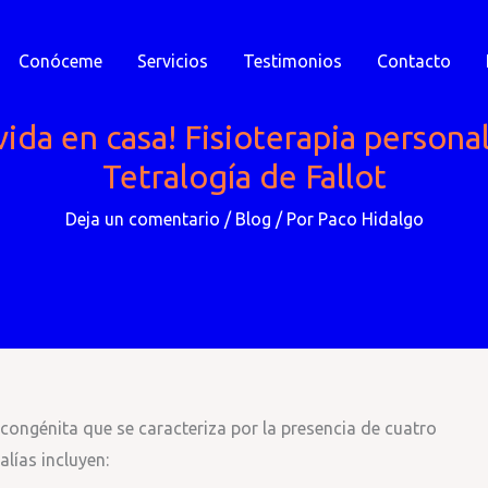
Conóceme
Servicios
Testimonios
Contacto
vida en casa! Fisioterapia persona
Tetralogía de Fallot
Deja un comentario
/
Blog
/ Por
Paco Hidalgo
congénita que se caracteriza por la presencia de cuatro
lías incluyen: