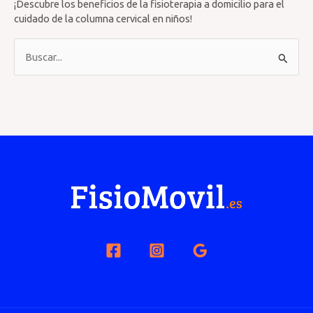
¡Descubre los beneficios de la fisioterapia a domicilio para el
cuidado de la columna cervical en niños!
B
u
s
c
a
r
p
o
r
: