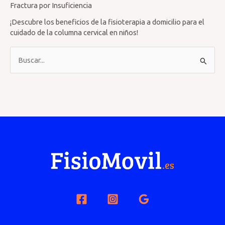
Fractura por Insuficiencia
¡Descubre los beneficios de la fisioterapia a domicilio para el
cuidado de la columna cervical en niños!
B
u
s
c
a
r
p
o
r
: