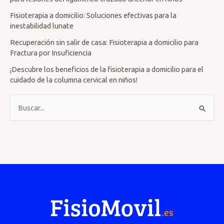
Fisioterapia a domicilio: Soluciones efectivas para la
inestabilidad lunate
Recuperación sin salir de casa: Fisioterapia a domicilio para
Fractura por Insuficiencia
¡Descubre los beneficios de la fisioterapia a domicilio para el
cuidado de la columna cervical en niños!
B
u
s
c
a
r
p
o
r