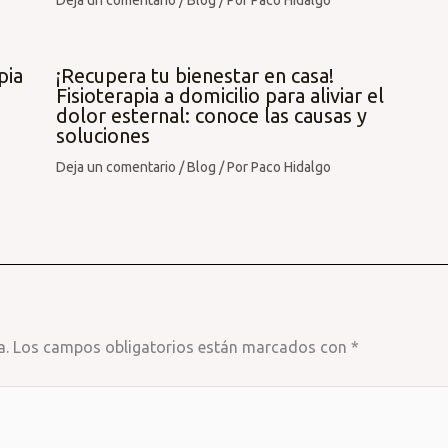
Deja un comentario
/
Blog
/ Por
Paco Hidalgo
pia
¡Recupera tu bienestar en casa!
Fisioterapia a domicilio para aliviar el
dolor esternal: conoce las causas y
soluciones
Deja un comentario
/
Blog
/ Por
Paco Hidalgo
a.
Los campos obligatorios están marcados con
*