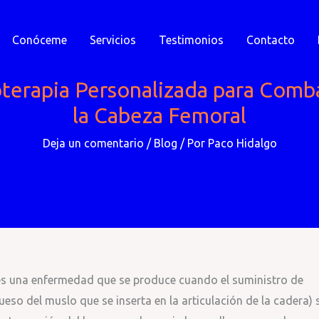
Conóceme
Servicios
Testimonios
Contacto
terapia Personalizada para Comba
la Cabeza Femoral
Deja un comentario
/
Blog
/ Por
Paco Hidalgo
 es una enfermedad que se produce cuando el suministro de
ueso del muslo que se inserta en la articulación de la cadera) 