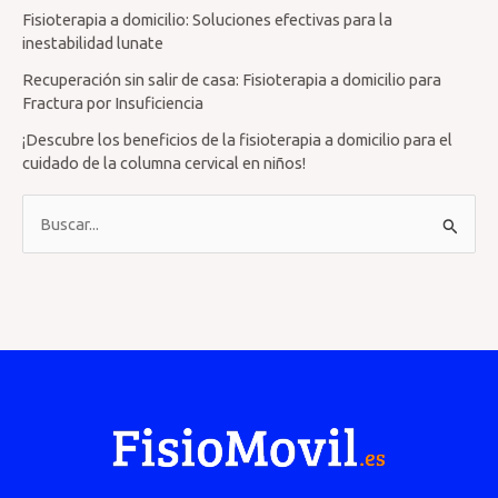
Fisioterapia a domicilio: Soluciones efectivas para la
inestabilidad lunate
Recuperación sin salir de casa: Fisioterapia a domicilio para
Fractura por Insuficiencia
¡Descubre los beneficios de la fisioterapia a domicilio para el
cuidado de la columna cervical en niños!
B
u
s
c
a
r
p
o
r